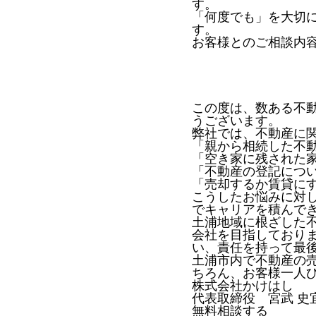
す。
「何度でも」を大切
す。
お客様とのご相談内
この度は、数ある不
うございます。
弊社では、不動産に
「親から相続した不
「空き家に残された
「不動産の登記につ
「売却するか賃貸に
こうしたお悩みに対
でキャリアを積んで
土浦地域に根ざした
会社を目指しており
い、責任を持って最
土浦市内で不動産の
ちろん、お客様一人
株式会社かけはし
代表取締役 宮武 史
無料相談する