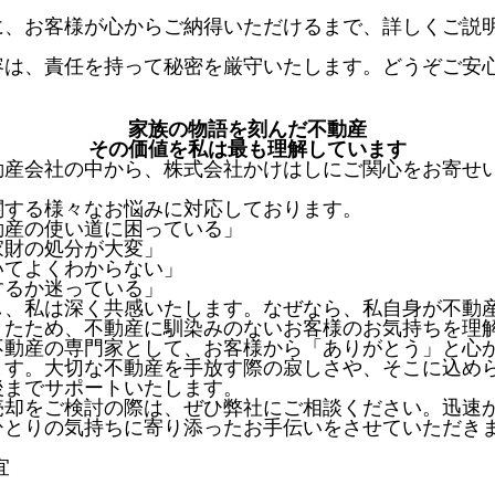
に、お客様が心からご納得いただけるまで、詳しくご説
容は、責任を持って秘密を厳守いたします。どうぞご安
家族の物語を刻んだ不動産
その価値を私は最も理解しています
動産会社の中から、株式会社かけはしにご関心をお寄せ
関する様々なお悩みに対応しております。
動産の使い道に困っている」
家財の処分が大変」
いてよくわからない」
するか迷っている」
し、私は深く共感いたします。なぜなら、私自身が不動
きたため、不動産に馴染みのないお客様のお気持ちを理
不動産の専門家として、お客様から「ありがとう」と心
ます。大切な不動産を手放す際の寂しさや、そこに込め
後までサポートいたします。
売却をご検討の際は、ぜひ弊社にご相談ください。迅速
ひとりの気持ちに寄り添ったお手伝いをさせていただき
宜