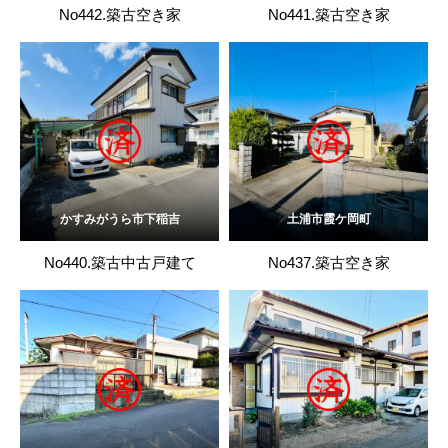
No442.築古空き家
No441.築古空き家
かすみがうら市下稲吉
土浦市霞ケ岡町
No440.築古中古戸建て
No437.築古空き家