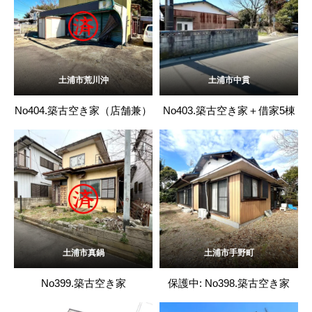
土浦市荒川沖
土浦市中貫
No404.築古空き家（店舗兼）
No403.築古空き家＋借家5棟
土浦市真鍋
土浦市手野町
No399.築古空き家
保護中: No398.築古空き家