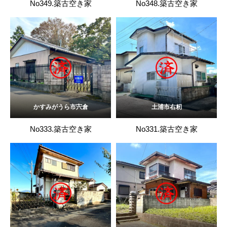
No349.築古空き家
No348.築古空き家
かすみがうら市宍倉
土浦市右籾
No333.築古空き家
No331.築古空き家