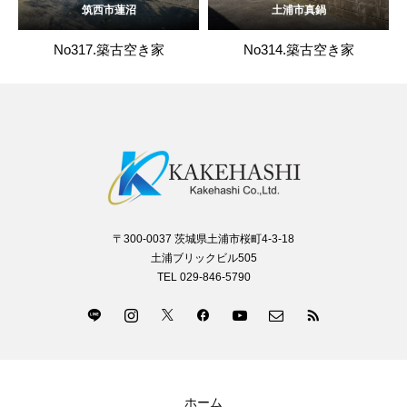
筑西市蓮沼
土浦市真鍋
No317.築古空き家
No314.築古空き家
〒300-0037 茨城県土浦市桜町4-3-18
土浦ブリックビル505
TEL 029-846-5790
ホーム