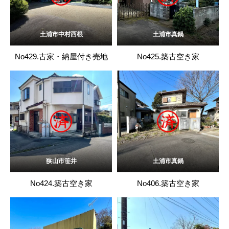
土浦市中村西根
土浦市真鍋
No429.古家・納屋付き売地
No425.築古空き家
狭山市笹井
土浦市真鍋
No424.築古空き家
No406.築古空き家