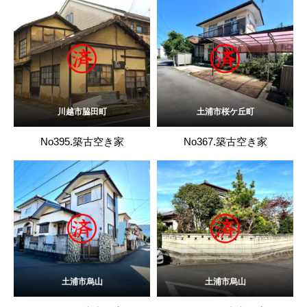
川越市脇田町
土浦市桜ケ丘町
No395.築古空き家
No367.築古空き家
土浦市烏山
土浦市烏山