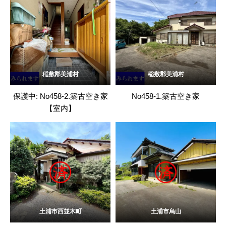
稲敷郡美浦村
稲敷郡美浦村
保護中: No458-2.築古空き家
No458-1.築古空き家
【室内】
土浦市西並木町
土浦市烏山