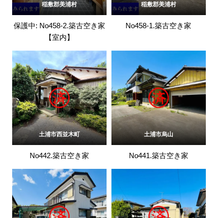
稲敷郡美浦村
稲敷郡美浦村
保護中: No458-2.築古空き家
No458-1.築古空き家
【室内】
土浦市西並木町
土浦市烏山
No442.築古空き家
No441.築古空き家