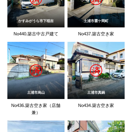
かすみがうら市下稲吉
土浦市霞ケ岡町
No440.築古中古戸建て
No437.築古空き家
土浦市烏山
土浦市真鍋
No436.築古空き家（店舗
No434.築古空き家
兼）