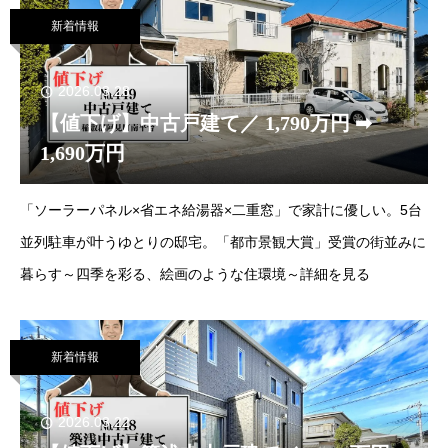
新着情報
2026.03.28
【値下げ】中古戸建て／ 1,790万円 ➡
1,690万円
「ソーラーパネル×省エネ給湯器×二重窓」で家計に優しい。5台
並列駐車が叶うゆとりの邸宅。「都市景観大賞」受賞の街並みに
暮らす～四季を彩る、絵画のような住環境～詳細を見る
新着情報
2026.03.22