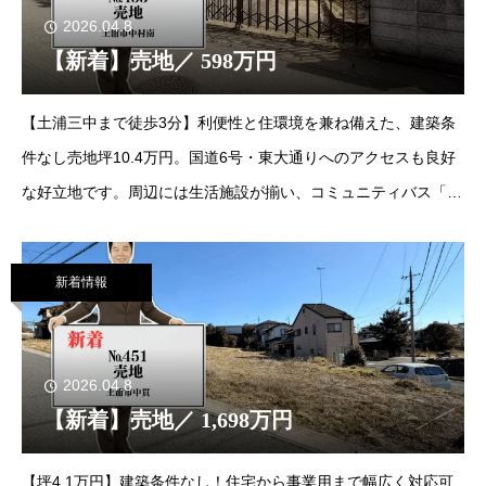
2026.04.8
【新着】売地／ 598万円
【土浦三中まで徒歩3分】利便性と住環境を兼ね備えた、建築条
件なし売地坪10.4万円。国道6号・東大通りへのアクセスも良好
な好立地です。周辺には生活施設が揃い、コミュニティバス「つ
ちまる」も巡回する便利なエリア。落ち着いた第二種低層住居専
用地域で、理想のマイホームを実現しませんか
新着情報
2026.04.8
【新着】売地／ 1,698万円
【坪4.1万円】建築条件なし！住宅から事業用まで幅広く対応可