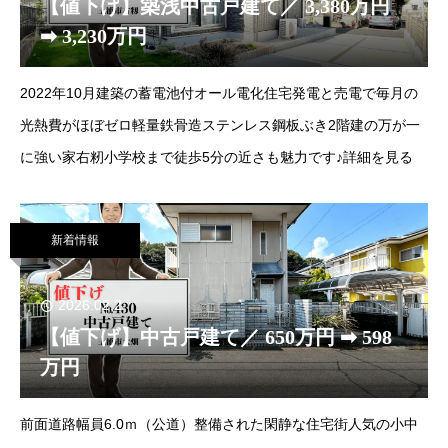
【値下げ】築浅中古戸建て／ 3,380万円
➡ 3,230万円
2022年10月建築の蓄電池付オール電化住宅発電と売電で毎月の
光熱費がほぼゼロ軽量鉄骨造ステンレス鋼板ぶき2階建の万が一
に強い家右籾小学校まで徒歩5分の近さも魅力です♪詳細を見る
新着情報
2026.02.2
【値下げ】中古戸建て／ 650万円 ➡ 598
万円
前面道路幅員6.0ｍ（公道）整備された閑静な住宅街人気の小中