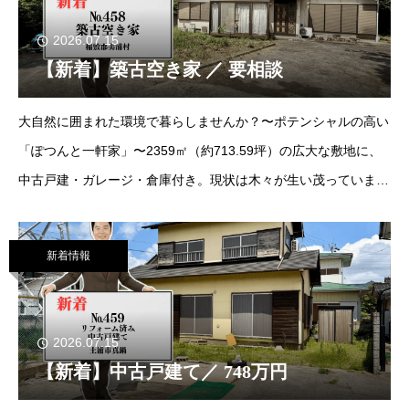
2026.07.15
【新着】築古空き家 ／ 要相談
大自然に囲まれた環境で暮らしませんか？〜ポテンシャルの高い
「ぽつんと一軒家」〜2359㎡（約713.59坪）の広大な敷地に、
中古戸建・ガレージ・倉庫付き。現状は木々が生い茂っています
が、伐採により霞ヶ浦と筑波山の絶景を一望できます。自然豊か
な「ぽつんと一軒家」でありながら、ヨー
新着情報
2026.07.15
【新着】中古戸建て／ 748万円