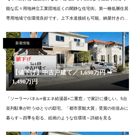
能な広々用地神立工業団地近くの閑静な住宅街。第一種低層住居
専用地域で住環境良好です。上下水道接続も可能。納屋付きの緩
やかな傾斜地で、アパート建設や資材置場、家庭菜園など多目的
にご活用いただけます。詳細を見る
新着情報
2026.04.8
【値下げ】中古戸建て／ 1,690万円 ➡
1,490万円
「ソーラーパネル×省エネ給湯器×二重窓」で家計に優しい。5台
並列駐車が叶うゆとりの邸宅。「都市景観大賞」受賞の街並みに
暮らす～四季を彩る、絵画のような住環境～詳細を見る