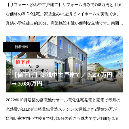
【リフォーム済み中古戸建て】リフォーム済みで748万円と手頃
な価格の3LDK住宅。家賃並みの返済でマイホームを実現でき、
真鍋小学校徒歩約10分、商業施設も近い便利な立地です。南西向
きで日当たり良好、二方向道路の開放感があり、空き家のため即
入居可能です。詳細を見る
新着情報
2026.05.14
【値下げ】築浅中古戸建て／ 3,230万円
➡ 3,080万円
2022年10月建築の蓄電池付オール電化住宅発電と売電で毎月の
光熱費がほぼゼロ軽量鉄骨造ステンレス鋼板ぶき2階建の万が一
に強い家右籾小学校まで徒歩5分の近さも魅力です♪詳細を見る