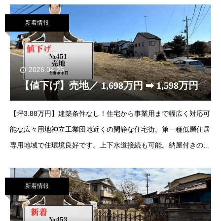
新着情報
2026.04.25
【値下げ】売地／ 1,698万円 ➡ 1,598万円
【坪3.88万円】建築条件なし！住宅から事業用まで幅広く対応可
能な広々用地神立工業団地近くの閑静な住宅街。第一種低層住居
専用地域で住環境良好です。上下水道接続も可能。納屋付きの緩
やかな傾斜地で、アパート建設や資材置場、家庭菜園など多目的
にご活用いただけます。詳細を見る
新着情報