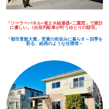
「ソーラーパネル×省エネ給湯器×二重窓」で家計
に優しい。5台並列駐車が叶うゆとりの邸宅。
「都市景観大賞」受賞の街並みに暮らす～四季を
彩る、絵画のような住環境～