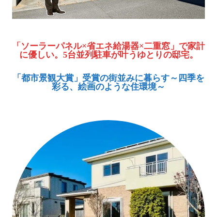
「ソーラーパネル×省エネ給湯器×二重窓」で家計
に優しい。5台並列駐車が叶うゆとりの邸宅。
「都市景観大賞」受賞の街並みに暮らす～四季を
彩る、絵画のような住環境～