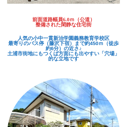
前面道路幅員6.0ｍ（公道）
整備された閑静な住宅街
人気の小中一貫新治学園義務教育学校区
最寄りのバス停（藤沢下宿）まで約450ｍ（徒歩
約6分）の近さ♪
土浦市街地にもつくば方面にも出やすい「穴場」
的な立地です