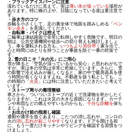
・ブラックアイスバーンに注意
濡れているだけに見えて、実は
薄い氷が張っている
場所が
あります。特に橋の上や、日陰になっている道は要注意で
す。
・歩き方のコツ
歩幅を小さくして、足の裏全体で地面を踏みしめる「
ペン
ギン歩き
」を意識してください。
・自転車・バイクは控えて
二輪車は凍結路面で非常に転倒しやすく危険です。明日の
朝は、公共交通機関や徒歩への切り替えも検討しましょ
う。車を運転される方も、
いつもより30分早く
家を出て、
心と時間にゆとりを持つことが事故を防ぐ一番の対策で
す。
２. 雪の日こそ「火の元」にご用心
雪が降ると「空気が湿っているから安心」と思われがちで
すが、実は冬の空気は非常に乾燥しています。さらに、雪
の影響で冷え込みが厳しくなると、家の中で暖房器具を使
う時間が長くなりますよね。不動産を扱う私としても、こ
の時期の「
火災
」には特に注意していただきたいと考えて
います。
・ストーブ周りの整理整頓
寒さから、ついついストーブの近くで洗濯物を乾かしたく
なりますが、これは火災の大きな原因になります。カーテ
ンや布団などの燃えやすいものからも、
十分な距離を
保ち
ましょう。
・お出かけ前の指差し確認
通勤や通学を急ぐあまり、こたつの消し忘れや、コンロの
火の
消し忘れが起こりやすく
なります。ドアを開ける前
に、もう一度だけキッチンやリビングを確認する習慣をつ
けましょう。