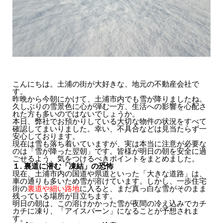
こんにちは。土浦の街が大好きな、地元の不動産会社で
す。
昨晩から今朝にかけて、土浦市内でも雪が降りましたね。
久しぶりの雪景色に心が弾む一方、生活への影響を心配さ
れた方も多いのではないでしょうか。
本日、弊社でお預かりしている大切な物件の状況をすべて
確認してまいりました。幸い、不具合などは見当たらず一
安心しております。
現在は雪も落ち着いていますが、実は本当に注意が必要な
のは「雪が降った翌朝」です。皆様が明日の朝を安全に過
ごせるよう、気をつけるべきポイントをまとめました。
１. 裏道に潜む「凍結」の恐怖
現在、土浦市内の国道や県道といった「大きな道路」は、
車の通りも多いため雪が溶けています。しかし、一歩住宅
街の
裏道や細い路地
に入ると、まだ真っ白な雪がそのまま
残っている場所が目立ちます。
明日の朝は、この溶けかかった雪が夜間の冷え込みでカチ
カチに凍り、「アイスバーン」になることが予想されま
す。