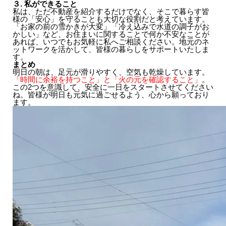
３. 私ができること
私は、ただ不動産を紹介するだけでなく、そこで暮らす皆
様の「安心」を守ることも大切な役割だと考えています。
「お家の前の雪かきが大変」「冷え込みで水道の調子がお
かしい」など、お住まいに関することで何か不安なことが
あれば、いつでもお気軽に私へご相談ください。地元のネ
ットワークを活かして、皆様の暮らしをサポートいたしま
す。
まとめ
明日の朝は、足元が滑りやすく、空気も乾燥しています。
「時間に余裕を持つこと」と「火の元を確認すること」
。
この2つを意識して、安全に一日をスタートさせてください
ね。皆様が明日も元気に過ごせるよう、心から願っており
ます。