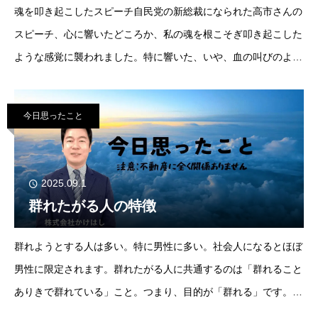
魂を叩き起こしたスピーチ自民党の新総裁になられた高市さんの
スピーチ、心に響いたどころか、私の魂を根こそぎ叩き起こした
ような感覚に襲われました。特に響いた、いや、血の叫びのよう
に聞こえたのはこの言葉たちです。「馬車馬のように働いてもら
う」「ワークラ
今日思ったこと
2025.09.1
群れたがる人の特徴
群れようとする人は多い。特に男性に多い。社会人になるとほぼ
男性に限定されます。群れたがる人に共通するのは「群れること
ありきで群れている」こと。つまり、目的が「群れる」です。群
れの成立には何の意味も持ちません。ただそれぞれの