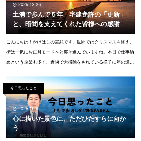
2025.12.26
土浦で歩んで５年。宅建免許の「更新」
と、暗闇を支えてくれた皆様への感謝
こんにちは！かけはしの宮武です。世間ではクリスマスを終え、
街は一気にお正月モードへと突き進んでいますね。本日で仕事納
めという企業も多く、近隣で大掃除をされている様子に年の瀬を
実感する一日でした。私にとって来年は、一つの大きな節目を迎
える年となります。それは「宅建免許の更新
今日思ったこと
2025.10.6
心に描いた景色に、ただひたすらに向か
う