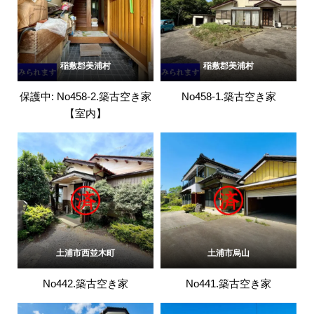
稲敷郡美浦村
稲敷郡美浦村
保護中: No458-2.築古空き家
No458-1.築古空き家
【室内】
土浦市西並木町
土浦市烏山
No442.築古空き家
No441.築古空き家