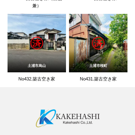
兼）
土浦市烏山
土浦市桜町
No432.築古空き家
No431.築古空き家