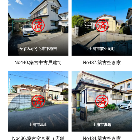
かすみがうら市下稲吉
土浦市霞ケ岡町
No440.築古中古戸建て
No437.築古空き家
土浦市烏山
土浦市真鍋
No436.築古空き家（店舗
No434.築古空き家