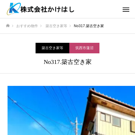
おすすめ物件
築古空き家等
No317.築古空き家
ホーム
築古空き家等
筑西市蓮沼
No317.築古空き家