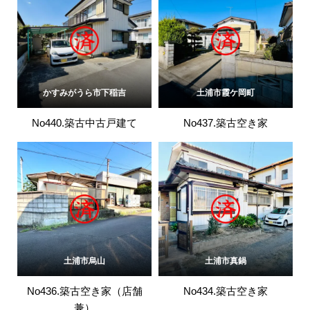
かすみがうら市下稲吉
土浦市霞ケ岡町
No440.築古中古戸建て
No437.築古空き家
土浦市烏山
土浦市真鍋
No436.築古空き家（店舗
No434.築古空き家
兼）