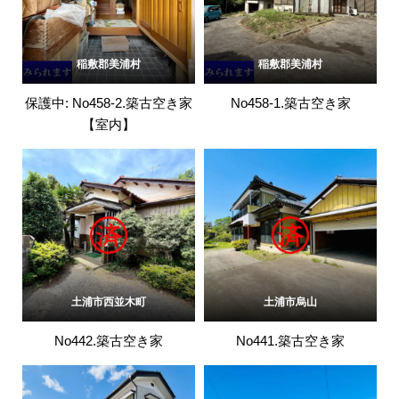
稲敷郡美浦村
稲敷郡美浦村
保護中: No458-2.築古空き家
No458-1.築古空き家
【室内】
土浦市西並木町
土浦市烏山
No442.築古空き家
No441.築古空き家