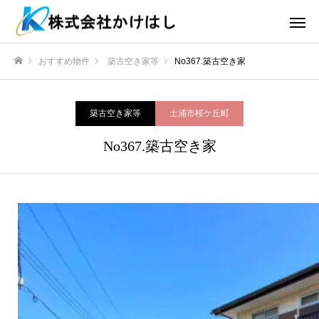
おすすめ物件
築古空き家等
No367.築古空き家
ホーム
築古空き家等
土浦市桜ケ丘町
No367.築古空き家