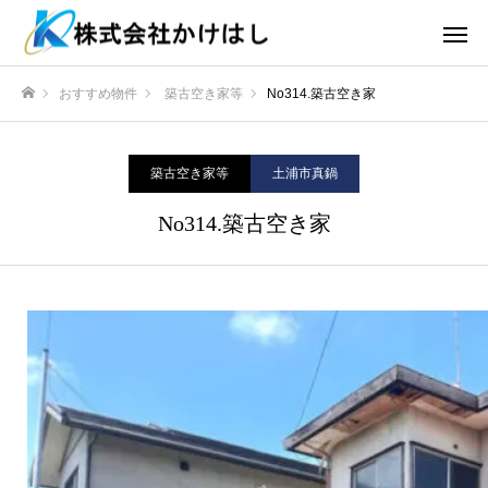
おすすめ物件
築古空き家等
No314.築古空き家
ホーム
築古空き家等
土浦市真鍋
No314.築古空き家