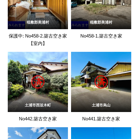
稲敷郡美浦村
稲敷郡美浦村
保護中: No458-2.築古空き家
No458-1.築古空き家
【室内】
土浦市西並木町
土浦市烏山
No442.築古空き家
No441.築古空き家