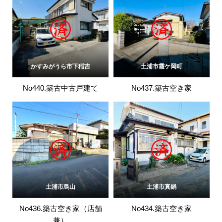
かすみがうら市下稲吉
土浦市霞ケ岡町
No440.築古中古戸建て
No437.築古空き家
土浦市烏山
土浦市真鍋
No436.築古空き家（店舗
No434.築古空き家
兼）