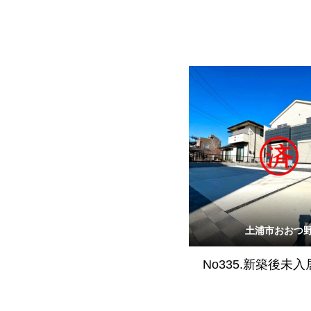
土浦市おおつ
No335.新築後未