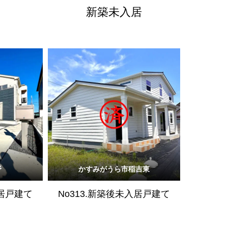
新築未入居
野
かすみがうら市稲吉東
入居戸建て
No313.新築後未入居戸建て