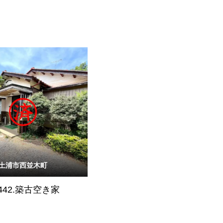
土浦市西並木町
442.築古空き家