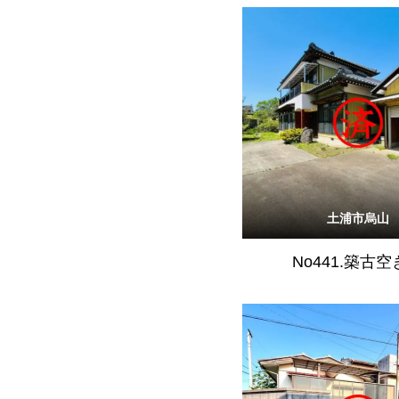
土浦市烏山
No441.築古