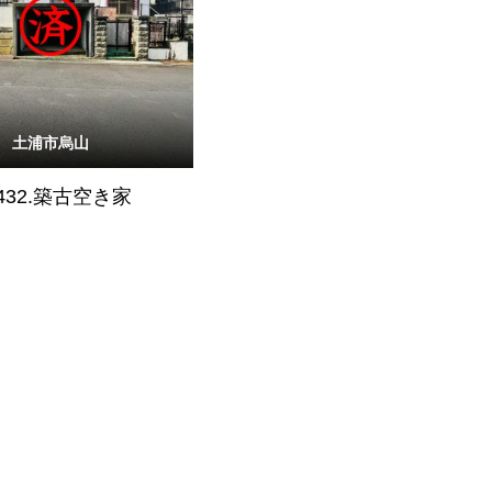
土浦市烏山
432.築古空き家