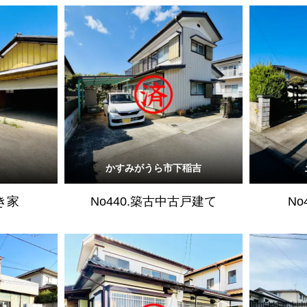
かすみがうら市下稲吉
空き家
No440.築古中古戸建て
No