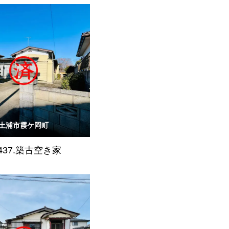
土浦市霞ケ岡町
437.築古空き家