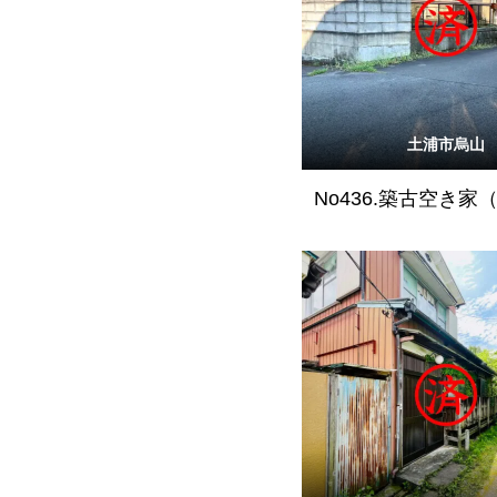
土浦市烏山
No436.築古空き家