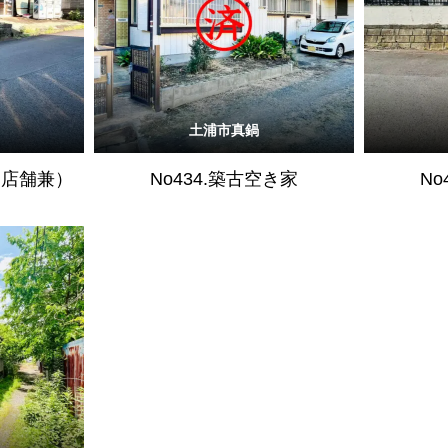
土浦市真鍋
（店舗兼）
No434.築古空き家
No