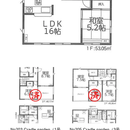
No203.Cradle garden（1号
No205.Cradle garden（3号