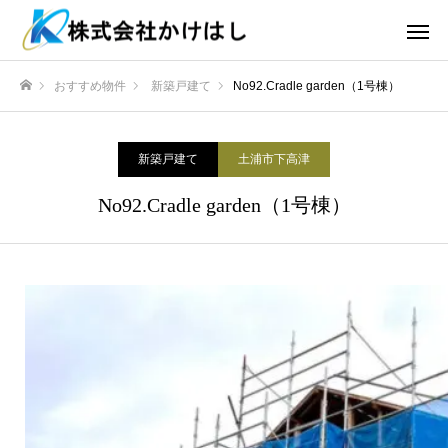
おすすめ物件
新築戸建て
No92.Cradle garden（1号棟）
ホーム
新築戸建て
土浦市下高津
No92.Cradle garden（1号棟）