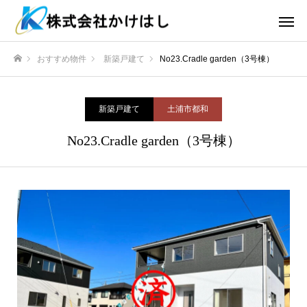
おすすめ物件
新築戸建て
No23.Cradle garden（3号棟）
ホーム
新築戸建て
土浦市都和
No23.Cradle garden（3号棟）