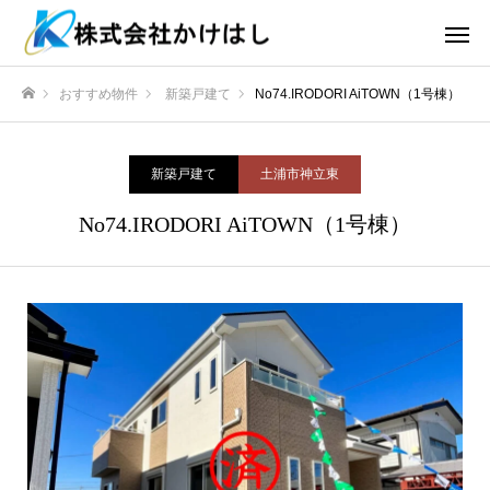
おすすめ物件
新築戸建て
No74.IRODORI AiTOWN（1号棟）
ホーム
新築戸建て
土浦市神立東
No74.IRODORI AiTOWN（1号棟）