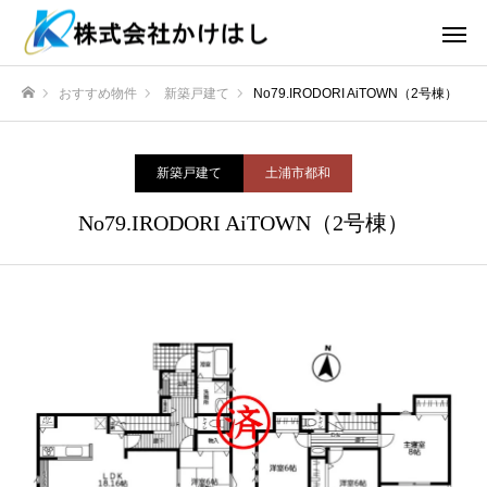
おすすめ物件
新築戸建て
No79.IRODORI AiTOWN（2号棟）
ホーム
新築戸建て
土浦市都和
No79.IRODORI AiTOWN（2号棟）