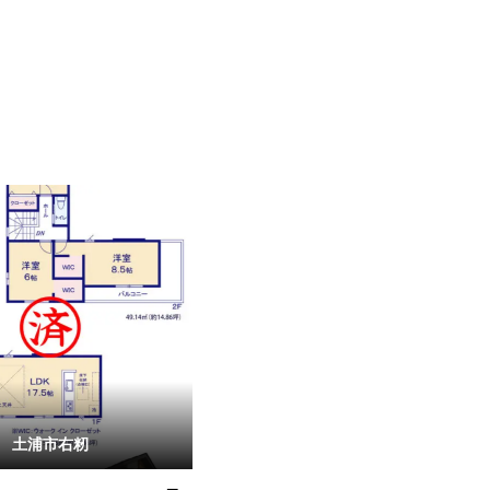
土浦市右籾