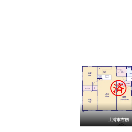
土浦市右籾