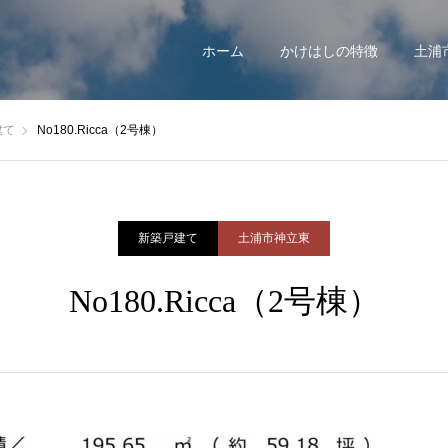
ホーム
かけはしの特徴
土浦
建て
No180.Ricca（2号棟）
新築戸建て
土浦市神立東
No180.Ricca（2号棟）