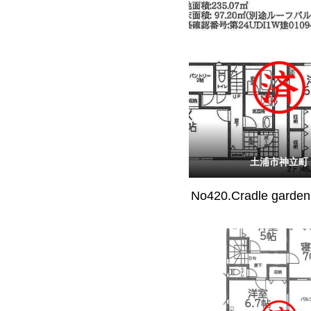
土浦市神立町
No420.Cradle gar