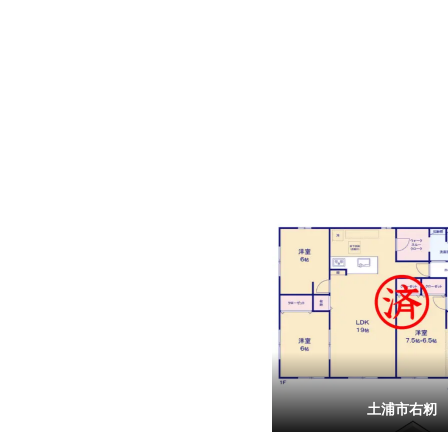
土浦市右籾