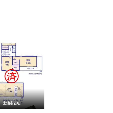
土浦市右籾