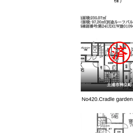
棟）
土浦市神立町
No420.Cradle gar