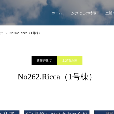
ホーム
かけはしの特徴
土浦
建て
No262.Ricca（1号棟）
新築戸建て
土浦市永国
No262.Ricca（1号棟）