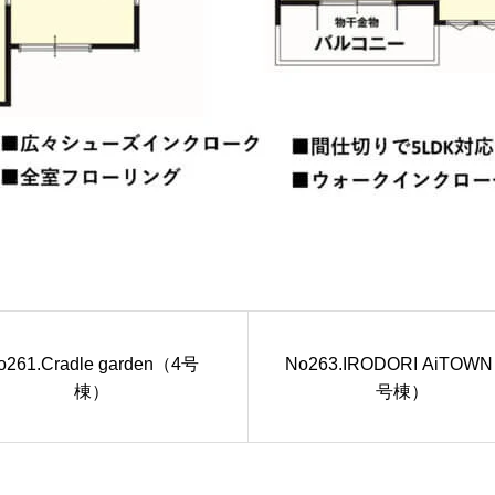
o261.Cradle garden（4号
No263.IRODORI AiTOW
棟）
号棟）