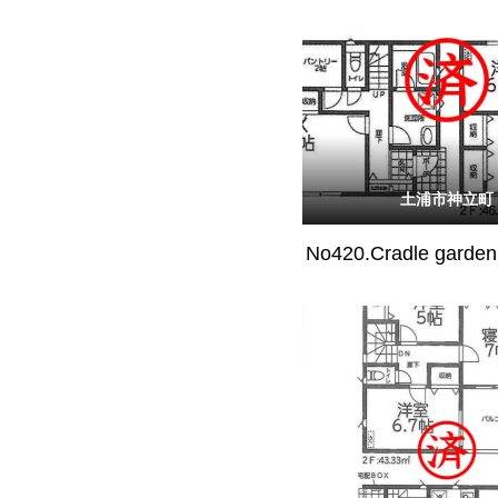
土浦市神立町
No420.Cradle gar