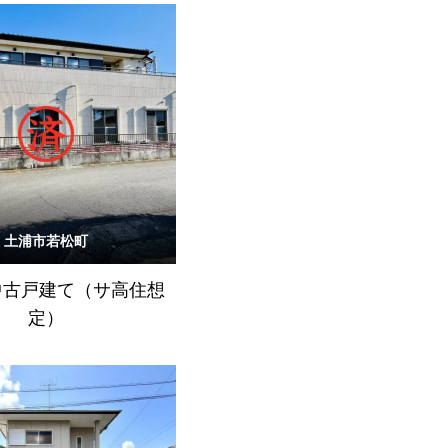
土浦市若松町
9.中古戸建て（サ高住想
定）