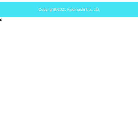
Copyright©2021 Kakehashi Co., Ltd.
d