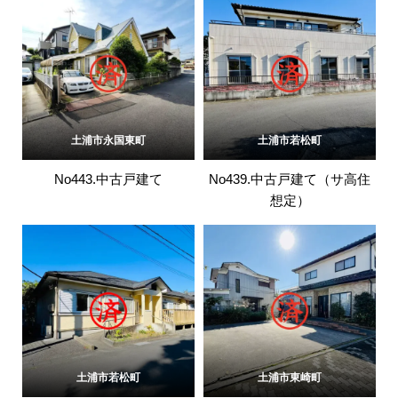
土浦市永国東町
土浦市若松町
No443.中古戸建て
No439.中古戸建て（サ高住
想定）
土浦市若松町
土浦市東崎町