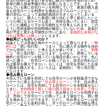
自宅の売却代金を受け取る前に購入の契約を進めるため、
新居の購入資金準備が先に必要になることです。また、今
住んでいる家に住宅ローンを利用していて、新居の購入資
金も住宅ローンを利用する場合はダブルローンとなり、二
重の支払いによって金銭的負担が大きくなってしまいま
す。さらに、購入した新居に移り住むと早く処分したいと
いう心理になるケースも多く、売却を急いでしまい、想定
していた価格より下がる可能性も十分考えられます。この
ように売却金額や売却時期が確定していないため、資金計
画が予定と変わる可能性が大いにあり、
金銭的な余裕がな
ければ実際には難しい
といえます。
◆結局どっちがいいのか？
結論としては資金計画やケースによって異なります。
一般
的には
「買い先行型」、つまり「先に購入する物件を決め
てから売却したい」と考える人が多いです。しかし、
実際
には
「売り先行型」になります。なぜなら、所有している
物件に住宅ローンが残っている場合が多いからです。先に
述べた通り、「住宅ローンが残っており、自宅が売れなけ
れば新居を購入できない」もしくは「自宅を売却したお金
で新居を購入する」という人は、必然的に「売り先行型」
になります。
◆住み替えローン
今住んでいる家を売却しても住宅ローンが全額返済できな
いケースに使えるのが「
住み替えローン
」です。住み替え
ローンとは、自宅を売却しても住宅ローンを全額返せない
ときに、その
残債と新しい家の購入資金とを合算して借り
ることができる
サービスです。住み替えローンを利用すれ
ば、売却して住宅ローンが残ってしまう場合でも、買い替
えを進めることができます。ただし、住み替えローンは住
宅ローンよりも金利が高く、月々のローンの返済額も増え