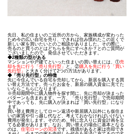
先日、私の住まいのご近所の方から、家族構成が変わった
ため今の広い自宅を売り、できれば住み慣れたこの近くで
新しい家を買いたいとのご相談がありました。その際に、
売るのと買うのとはどちらを先にすべきか？とのご質問が
ございましたので、発信させていただきます。
◆2種類の型がある
マンションや戸建てといった住まいの買い替えには、①
売
却を先に行う「売り先行型」
と、②
購入を先に行う「買い
先行型」
と大きく分けて2つの方法があります。
◆「売り先行型」の特徴
先に今住んでいる自宅を売却してから、新居を購入する買
い替え方法です。売ったお金を、新居の購入資金に充てた
いならこちらになります。
※売却期間中に購入物件を探す間に、先に売却が決まった
パターンも含まれます。一方、「売り先行型」で売却期間
中であっても、先に購入が決まれば「買い先行型」になり
ます。
買い替え費用としてローン返済や新居購入以外にも仮住ま
いの家賃や引っ越し代など、考えておかなければいけない
費用が発生します。そのため、特に念入りに資金計画を立
てる必要があります。なお、買い替えの場合に基本となる
のは、
住宅ローンの完済
です。残債があると家は売却でき
ません。今までの家を売却した代金を返済に充てるのです