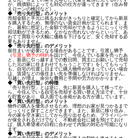
が、残債額によっても対応の仕方が違ってきます（住み替
えローンの検討など）。
◆「売り先行型」のメリット
売却金額と手元に残るお金がきっちりと確定してから新居
を購入するため、無理のない資金計画が立てられます。ま
た、最初に想定した金額で売却ができるようにじっくり売
却活動ができるため、なかなか売れないからといって、あ
わてて買取りや大幅に価格を下げるなど、安く売却する必
要もありません。
◆「売り先行型」のデメリット
仮住まいが必要になる場合があることです。引渡し猶予
（
引渡し猶予の特約
を設けて、今住んでいる家を売ったあ
と、新居に引っ越すまでの数日間、買主にお願いして売却
した元の家に住まわせてもらうことです）をしてもらって
も、自宅の引渡し日までに購入物件が決まっていない場合
は、賃貸などの仮住まい先を準備しなければなりません。
引越しが増え、余分な費用と手間や労力がかかります。
◆「買い先行型」の特徴
「売り先行型」とは逆に、先に新居を購入して移ってか
ら、今住んでいる自宅を売却する買い替え方法です。十分
な貯蓄があり、収入面でも余裕がある方が適しています。
◆「買い先行型」のメリット
物件の購入を優先させるため、理想のお家が見つかるまで
じっくりと探すことができます。また、新居に移り住み、
今の家を空き家にしてから売り出せるため、プライバシー
が保全されるだけでなく、不動産会社に鍵を預けておけ
ば、購入希望者の日程に合わせて内覧の対応が可能になり
ます。
◆「買い先行型」のデメリット