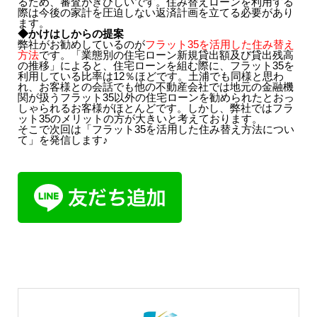
るため、審査がきびしいです。住み替えローンを利用する
際は今後の家計を圧迫しない返済計画を立てる必要があり
ます。
◆かけはしからの提案
弊社がお勧めしているのが
フラット35を活用した住み替え
方法
です。「業態別の住宅ローン新規貸出額及び貸出残高
の推移」によると、住宅ローンを組む際に、フラット35を
利用している比率は12％ほどです。土浦でも同様と思わ
れ、お客様との会話でも他の不動産会社では地元の金融機
関が扱うフラット35以外の住宅ローンを勧められたとおっ
しゃられるお客様がほとんどです。しかし、弊社ではフラ
ット35のメリットの方が大きいと考えております。
そこで次回は「フラット35を活用した住み替え方法につい
て」を発信します♪