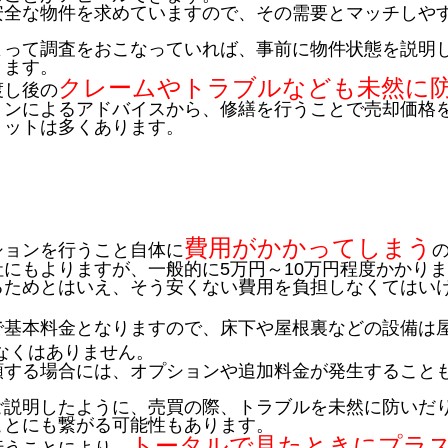
安全な物件を求めていますので、その需要とマッチしや
。
よって調査をおこなっていれば、事前に物件状態を説明
きます。
クレームやトラブルなども未然に
渡し後の
ョンによるアドバイスから、修繕を行うことで売却価格
リットは多くあります。
費用がかかってしまう
ションを行うこと自体に
にもよりますが、一般的に5万円～10万円程度かかり
るためとはいえ、そう安くない費用を負担しなくてはい
で基本料金となりますので、床下や屋根裏などの設備は
なくはありません。
頼する場合には、オプションや追加料金が発生することも
ご説明したように、売買の際、トラブルを未然に防いだ
ことにも繋がる可能性もあります。
トータルで見たときにプラ