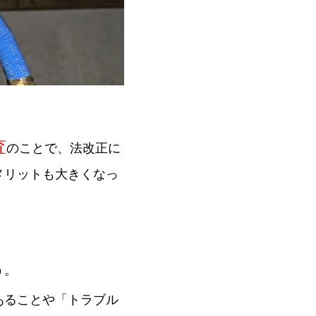
。
査
のことで、法改正に
メリットも大きくなっ
う。
あることや「トラブル