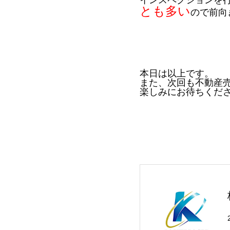
インスペクションを
とも多い
ので前向
本日は以上です。
また、次回も不動産
楽しみにお待ちください(