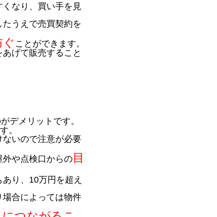
すくなり、買い手を見
したうえで売買契約を
防ぐ
ことができます。
をあげて販売すること
のがデメリットです。
ます。
けないので注意が必要
目
屋外や点検口からの
あり、10万円を超え
り場合によっては物件
スにつながるこ