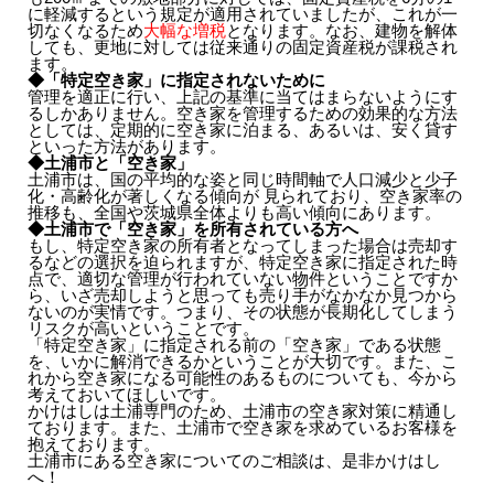
に軽減するという規定が適用されていましたが、これが一
切なくなるため
大幅な増税
となります。なお、建物を解体
しても、更地に対しては従来通りの固定資産税が課税され
ます。
◆「特定空き家」に指定されないために
管理を適正に行い、上記の基準に当てはまらないようにす
るしかありません。空き家を管理するための効果的な方法
としては、定期的に空き家に泊まる、あるいは、安く貸す
といった方法があります。
◆土浦市と「空き家」
土浦市は、国の平均的な姿と同じ時間軸で人口減少と少子
化・高齢化が著しくなる傾向が 見られており、空き家率の
推移も、全国や茨城県全体よりも高い傾向にあります。
◆土浦市で「空き家」を所有されている方へ
もし、特定空き家の所有者となってしまった場合は売却す
るなどの選択を迫られますが、特定空き家に指定された時
点で、適切な管理が行われていない物件ということですか
ら、いざ売却しようと思っても売り手がなかなか見つから
ないのが実情です。つまり、その状態が長期化してしまう
リスクが高いということです。
「特定空き家」に指定される前の「空き家」である状態
を、いかに解消できるかということが大切です。また、こ
れから空き家になる可能性のあるものについても、今から
考えておいてほしいです。
かけはしは土浦専門のため、土浦市の空き家対策に精通し
ております。また、土浦市で空き家を求めているお客様を
抱えております。
土浦市にある空き家についてのご相談は、是非かけはし
へ！