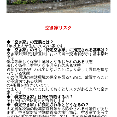
空き家リスク
◆
「空き家」の定義とは？
1年以上人が住んでいない家です。
◆
「空き家」のうち「特定空き家」に指定される基準は？
空き家対策特別措置法において国土交通省が示す基本指針
では
倒壊等著しく保安上危険となるおそれのある状態
著しく衛生上有害となるおそれのある状態
適切な管理が行われていないことにより著しく景観を損な
っている状態
その他周辺の生活環境の保全を図るために、放置すること
が不適切である状態
の4項目を挙げています。
つまり、「そのままにしておくとリスクがあるような空き
家」です。
◆「特定空き家」は誰が判断するの？
それぞれの市区町村が判断します。
◆「特定空き家」に指定されるとどうなるの？
固定資産税額の軽減措置対象から除外される可能性があり
ます。空き家対策特別措置法の施行前は、空き家であって
も200㎡までの敷地部分に対しては、固定資産税を6分の1