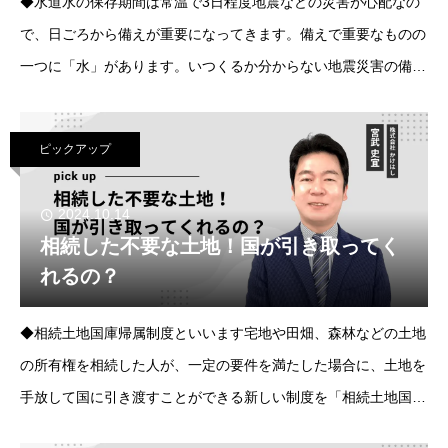
◆水道水の保存期間は常温で3日程度地震などの災害が心配なの
で、日ごろから備えが重要になってきます。備えで重要なものの
一つに「水」があります。いつくるか分からない地震災害の備え
で水道水を貯めておいた場合、飲み水として保存できる期間はど
のくらいなのでしょうか？気になる水道水
ピックアップ
2024.10.14
相続した不要な土地！国が引き取ってく
れるの？
◆相続土地国庫帰属制度といいます宅地や田畑、森林などの土地
の所有権を相続した人が、一定の要件を満たした場合に、土地を
手放して国に引き渡すことができる新しい制度を「相続土地国庫
帰属制度」と言います。空き地や空き家の問題が度々ニュースに