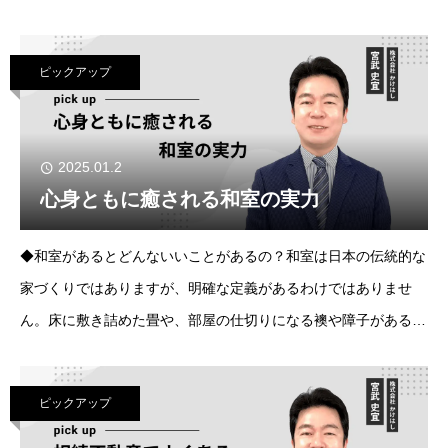
宗教上の理由のあるトルコや中東などの国もありますが、ほとん
どは、衛生面の理由から靴を脱ぐ習慣にな
ピックアップ
2025.01.2
心身ともに癒される和室の実力
◆和室があるとどんないいことがあるの？和室は日本の伝統的な
家づくりではありますが、明確な定義があるわけではありませ
ん。床に敷き詰めた畳や、部屋の仕切りになる襖や障子がある
と、私たちがイメージする和室になります。特に素足でも気持ち
よく過ごせる畳は平安時代に登場していたよう
ピックアップ