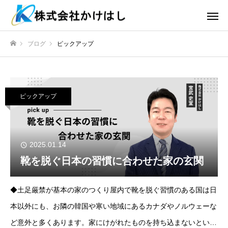
ブログ
ピックアップ
ホーム
ピックアップ
2025.01.14
靴を脱ぐ日本の習慣に合わせた家の玄関
◆土足厳禁が基本の家のつくり屋内で靴を脱ぐ習慣のある国は日
本以外にも、お隣の韓国や寒い地域にあるカナダやノルウェーな
ど意外と多くあります。家にけがれたものを持ち込まないという