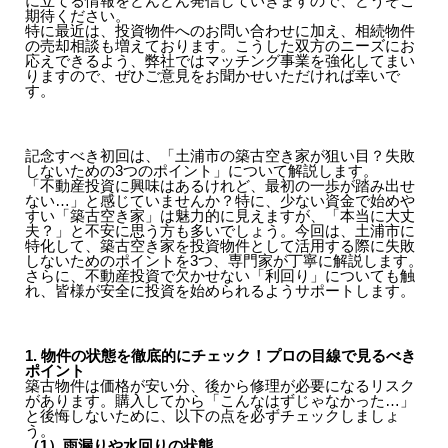
に立てる情報をどんどん発信していきますので、どうぞご
期待ください。
特に最近は、投資物件へのお問い合わせに加え、相続物件
の売却相談も増えております。こうした双方のニーズにお
応えできるよう、弊社ではマッチング事業を強化してまい
りますので、ぜひご意見をお聞かせいただければ幸いで
す。
記念すべき初回は、「土浦市の築古空き家が狙い目？失敗
しないための3つのポイント」について解説します。
「不動産投資に興味はあるけれど、最初の一歩が踏み出せ
ない…」と感じていませんか？特に、少ない資金で始めや
すい「築古空き家」は魅力的に見えますが、「本当に大丈
夫？」と不安に思う方も多いでしょう。今回は、土浦市に
特化して、築古空き家を投資物件として活用する際に失敗
しないためのポイントを3つ、専門家が丁寧に解説します。
さらに、不動産投資で欠かせない「利回り」についても触
れ、皆様が安全に投資を始められるようサポートします。
1. 物件の状態を徹底的にチェック！プロの目線で見るべき
ポイント
築古物件は価格が安い分、後から修理が必要になるリスク
があります。購入してから「こんなはずじゃなかった…」
と後悔しないために、以下の点を必ずチェックしましょ
う。
（1）雨漏りや水回りの状態