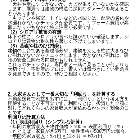
・天井や壁にシミがないか、カビが生えていないかを確認
します。雨漏りは建物の構造に深刻なダメージを与えるこ
とがあります。
・キッチンや浴室、トイレなどの水回りは、配管の劣化や
水漏れがないかチェックが必要です。リフォーム費用が高
額になりがちなので特に注意が必要です。
（2）シロアリ被害の有無
床下や柱に、シロアリが食べた跡がないか確認します。シ
ロアリは建物の耐久性を著しく下げてしまいます。
（3）基礎や柱のひび割れ
建物の土台である基礎部分や、建物を支える柱に大きなひ
び割れがないかをチェックします。大きなひび割れは、建
物の安全に関わる問題かもしれません。
これらのチェックは、専門家と一緒に見ることが何よりも
大切です。不動産のプロは、素人では気づきにくい問題点
を発見できますので、ぜひご相談ください。
2. 大家さんとして一番大切な「利回り」を計算する
不動産投資で利益を出すには、「利回り」という考え方を
理解することが不可欠です。利回りとは、投資した金額に
対してどれくらいの家賃収入が見込めるかを示す割合のこ
とです。
利回りの計算方法
（1）表面利回り（シンプルな計算）
・年間の家賃収入 ÷ 物件価格 × 100 ＝ 表面利回り（％）
・たとえば、家賃が月5万円、物件価格が500万円の場合、
・年間の家賃収入：5万円 × 12ヶ月 ＝ 60万円