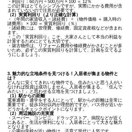
・利回り：60万円 ÷ 500万円 × 100 ＝ 12％
この計算はとてもシンプルですが、実際にかかる費用が含
まれていないので注意が必要です。
（2）実質利回り（より正確な計算）
・（年間の家賃収入 − 諸経費） ÷ （物件価格 ＋ 購入時の
諸費用） × 100 ＝ 実質利回り（％）
・諸経費には、管理費、修繕費、固定資産税などが含まれ
ます。
・この「実質利回り」こそ、大家さんとして本当の利益を
計算するためにとても大切です。
・築古物件は、リフォーム費用や修繕費がかさむことが多
いため、必ずこの実質利回りを計算して、計画を立てるよ
うにしましょう。
3. 魅力的な立地条件を見つける！入居者が集まる物件と
は？
どんなに安くてきれいな物件でも、住みたいと思う人がい
なければ投資は成功しません。入居者が集まる、「住んで
みたい！」と思わせる立地を見つけましょう。
（1）駅からの距離
電車通勤・通学をする人にとって、駅からの距離は非常に
重要です。徒歩10分以内が理想的ですが、バス停が近いか
どうかもチェックポイントになります。
（2）周辺施設の充実度
・スーパー、コンビニ、ドラッグストア、病院などが近く
にあると、生活が便利になり、入居者にとって大きな魅力
となります。
・公園や学校が近い物件は、子育て世代に人気です。