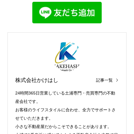
はじめに
1. 物件の状態を徹底的にチェック！プロの目線で見る
べきポイント
2. 大家さんとして一番大切な「利回り」を計算する
株式会社かけはし
利回りの計算方法
記事一覧
3. 魅力的な立地条件を見つける！入居者が集まる物件
とは？
24時間365日営業している土浦専門・売買専門の不動
まとめ
産会社です。
お客様のライフスタイルに合わせ、全力でサポートさ
せていただきます。
小さな不動産屋だからこそできることがあります。