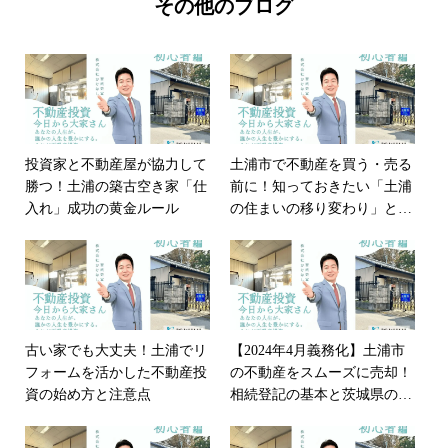
その他のブログ
投資家と不動産屋が協力して
土浦市で不動産を買う・売る
勝つ！土浦の築古空き家「仕
前に！知っておきたい「土浦
入れ」成功の黄金ルール
の住まいの移り変わり」と空
き家対策の話
古い家でも大丈夫！土浦でリ
【2024年4月義務化】土浦市
フォームを活かした不動産投
の不動産をスムーズに売却！
資の始め方と注意点
相続登記の基本と茨城県の現
状を分かりやすく解説