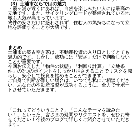
（3）土浦市ならではの魅力
・霞ヶ浦が近くにあれば、自然を楽しみたい人には最高の
立地です。また、サイクリングロードが整備されている地
域も人気が高まっています。
物件の安さだけに惑わされず、住む人の気持ちになって立
地を評価することが大切です。
まとめ
土浦市の築古空き家は、不動産投資の入り口としてとても
魅力的です。しかし、成功には「安さ」だけで判断しない
ことが重要です。
今回お伝えした「物件の状態」「利回り計算」「立地条
件」の3つのポイントをしっかり押さえることでリスクを減
らし、安心して投資を始めることができます。
ご自身で判断が難しい場合は、いつでも私にご相談くださ
い。あなたの不動産投資が成功するように、全力でサポー
トさせていただきます。
「これってどういうこと？」「こんなテーマを読みた
い！」といった、皆さまの疑問やリクエストを、ぜひお寄
せください！今後のブログで詳しくご紹介させていただき
ます。