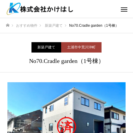
おすすめ物件
新築戸建て
No70.Cradle garden（1号棟）
ホーム
新築戸建て
土浦市中荒川沖町
No70.Cradle garden（1号棟）