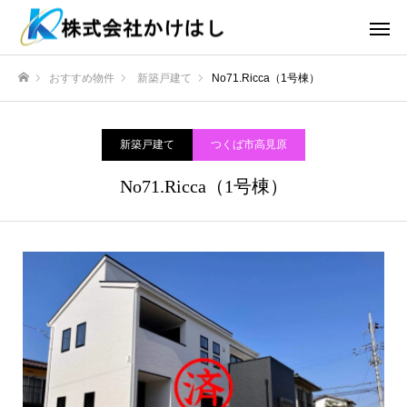
おすすめ物件
新築戸建て
No71.Ricca（1号棟）
ホーム
新築戸建て
つくば市高見原
No71.Ricca（1号棟）