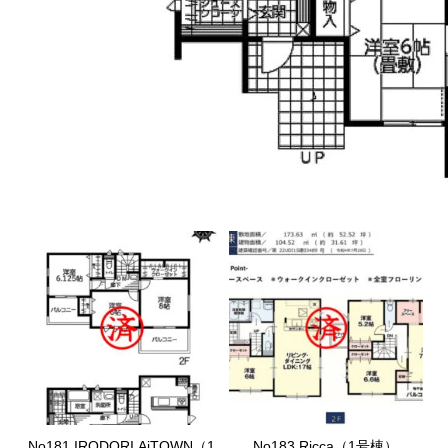
No181.IRODORI AiTOWN（1
No183.Ricca（1号棟）