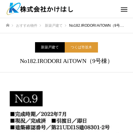
おすすめ物件
新築戸建て
No182.IRODORI AiTOWN（9号棟）
ホーム
新築戸建て
つくば市並木
No182.IRODORI AiTOWN（9号棟）