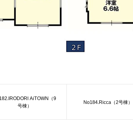
182.IRODORI AiTOWN（9
No184.Ricca（2号棟）
号棟）