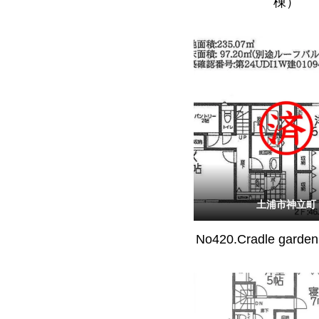
棟）
土浦市神立町
No420.Cradle gar