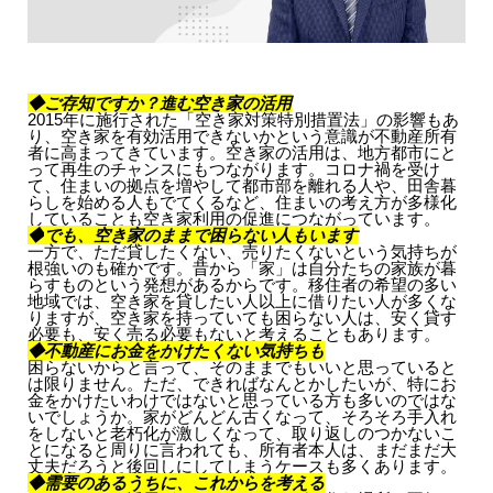
◆ご存知ですか？進む空き家の活用
2015年に施行された「空き家対策特別措置法」の影響もあ
り、空き家を有効活用できないかという意識が不動産所有
者に高まってきています。空き家の活用は、地方都市にと
って再生のチャンスにもつながります。コロナ禍を受け
て、住まいの拠点を増やして都市部を離れる人や、田舎暮
らしを始める人もでてくるなど、住まいの考え方が多様化
していることも空き家利用の促進につながっています。
◆
でも、空き家のままで困らない人もいます
一方で、ただ貸したくない、売りたくないという気持ちが
根強いのも確かです。昔から「家」は自分たちの家族が暮
らすものという発想があるからです。移住者の希望の多い
地域では、空き家を貸したい人以上に借りたい人が多くな
りますが、空き家を持っていても困らない人は、安く貸す
必要も、安く売る必要もないと考えることもあります。
◆不動産にお金をかけたくない気持ちも
困らないからと言って、そのままでもいいと思っていると
は限りません。ただ、できればなんとかしたいが、特にお
金をかけたいわけではないと思っている方も多いのではな
いでしょうか。家がどんどん古くなって、そろそろ手入れ
をしないと老朽化が激しくなって、取り返しのつかないこ
とになると周りに言われても、所有者本人は、まだまだ大
丈夫だろうと後回しにしてしまうケースも多くあります。
◆需要のあるうちに、これからを考える