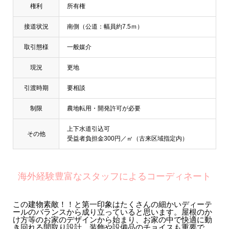
権利
所有権
接道状況
南側（公道：幅員約7.5ｍ）
取引態様
一般媒介
現況
更地
引渡時期
要相談
制限
農地転用・開発許可が必要
上下水道引込可
その他
受益者負担金300円／㎡（古来区域指定内）
海外経験豊富なスタッフによるコーディネート
この建物素敵！！と第一印象はたくさんの細かいディーテ
ールのバランスから成り立っていると思います。屋根のか
け方等のお家のデザインから始まり、お家の中で快適に動
き回れる間取り設計、装飾や設備品のチョイスも重要で、