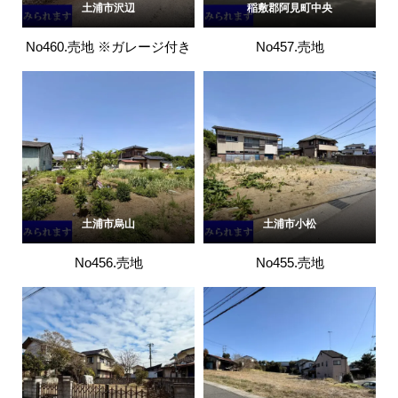
土浦市沢辺
稲敷郡阿見町中央
No460.売地 ※ガレージ付き
No457.売地
土浦市烏山
土浦市小松
No456.売地
No455.売地