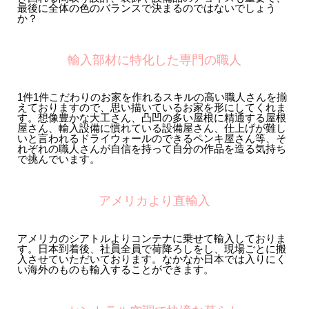
最後に全体の色のバランスで決まるのではないでしょう
か？
輸入部材に特化した専門の職人
1件1件こだわりのお家を作れるスキルの高い職人さんを揃
えておりますので、思い描いているお家を形にしてくれま
す。想像豊かな大工さん、凸凹の多い屋根に精通する屋根
屋さん、輸入設備に慣れている設備屋さん、仕上げが難し
いと言われるドライウォールのできるペンキ屋さん等、そ
れぞれの職人さんが自信を持って自分の作品を造る気持ち
で挑んでいます。
アメリカより直輸入
アメリカのシアトルよりコンテナに乗せて輸入しておりま
す。日本到着後、社員全員で荷降ろしをし、現場ごとに搬
入させていただいております。なかなか日本では入りにく
い海外のものも輸入することができます。