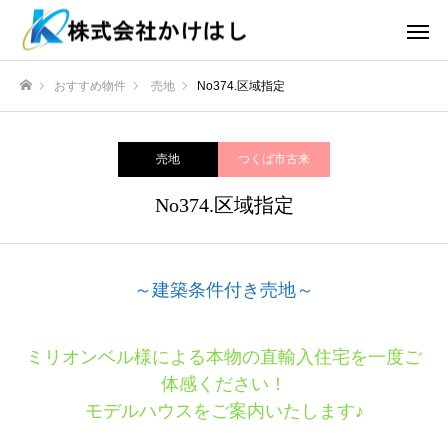
おすすめ物件
売地
No374.区域指定
ホーム
売地
つくば市古来
No374.区域指定
～建築条件付き売地～
ミリオンベル様による本物の直輸入住宅を一度ご
体感ください！
モデルハウスをご案内いたします♪