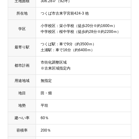
土地面積
306.28㎡（92坪）
所在地
つくば市古来字宮前424-3 他
小学校区：栄小学校（徒歩20分※約1600ｍ）
学区
中学校区：桜中学校（徒歩約28分※約2200ｍ）
つくば駅：車で9分（約3500ｍ）
最寄り駅
土浦駅：車で16分（約6400ｍ）
市街化調整区域
都市計画
※古来区域指定内
用途地域
無指定
地目
田・畑
地勢
平坦
建ぺい率
60％
容積率
200％