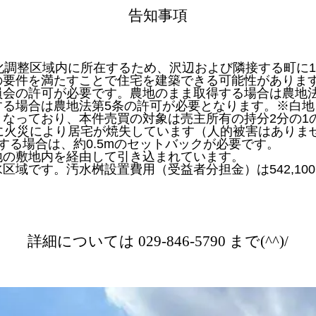
告知事項
化調整区域内に所在するため、沢辺および隣接する町に1
の要件を満たすことで住宅を建築できる可能性がありま
員会の許可が必要です。農地のまま取得する場合は農地法
する場合は農地法第5条の許可が必要となります。※白地
となっており、本件売買の対象は売主所有の持分2分の1
前に火災により居宅が焼失しています（人的被害はありま
する場合は、約0.5mのセットバックが必要です。
地の敷地内を経由して引き込まれています。
区域です。汚水桝設置費用（受益者分担金）は542,10
詳細については 029-846-5790 まで(^^)/