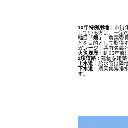
10年特例用地
：市街
している方は、一定
地目「畑」
：農業委
どを目的として取得
ガレージ
：共有名義
火災履歴
：約25年
2項道路
：建物を建築
上水道
：給水管は隣
下水道
：農業集落排水
す。