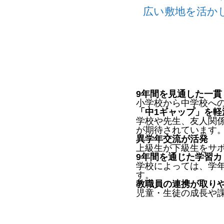
広い敷地を活か
9年間を見通した一貫
小学校から中学校へ
「中1ギャップ」を軽
学校や先生、友人関
が期待されています
異学年交流が活発
上級生が下級生をサ
9年間を通じた学習カ
学校によっては、学
す。
教職員の連携が取り
児童・生徒の成長や