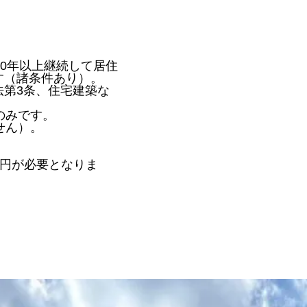
0年以上継続して居住
す（諸条件あり）。
第3条、住宅建築な
のみです。
せん）。
0円が必要となりま