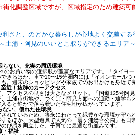
市街化調整区域ですが、区域指定のため建築可
便利さと、のどかな暮らしが心地よく交差する
～土浦・阿見のいいとこ取りができるエリア
困らない、充実の周辺環境
日々のお買い物の選択肢が豊富なエリアです。「タイヨー
できるほか、車で10〜15分圏内には「イオンモールつ
」も。週末のショッピングや家族でのお出かけも身近で
パス至近！抜群のカーアクセス
、アクセスの良さは大きなメリット。「国道125号阿
で、土浦市街地や、つくば・阿見方面への通勤・通学も
本入ると静かで落ち着いた住宅地が広がっています。
らない、優れた住環境
定されているため、将来にわたって緑豊かな環境が守ら
在するほか、大型遊具で人気の「霞ヶ浦総合公園」も日
びのび感を両立した、子育てに最適な街並みです。
療・福祉