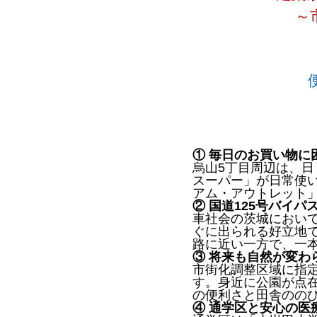
～
① 毎日のお買い物に
烏山5丁目周辺は、
スーパー」が日常使い
アム・アウトレット
② 国道125号バイ
車社会の茨城において
ぐに出られる好立地
路に近い一方で、一
③ 将来も自然が変わ
市街化調整区域に指
す。身近に公園が点
の便利さと田舎のの
④ 通学区と安心の医