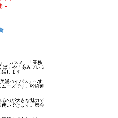
能～
街
～
」「カスミ」「業務
くば」や「あみプレミ
完結します。
見美浦バイパス」へす
スムーズです。幹線道
れるのが大きな魅力で
常使いできます。都会