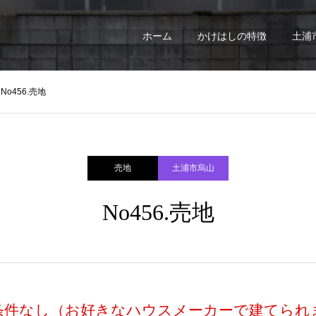
ホーム
かけはしの特徴
土浦
No456.売地
売地
土浦市烏山
No456.売地
条件なし（お好きなハウスメーカーで建てられ