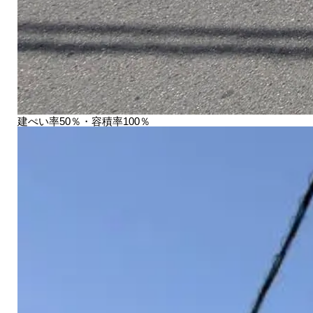
建ぺい率50％・容積率100％