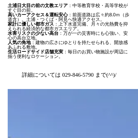
土浦日大目の前の文教エリア
：中等教育学校・高等学校が
すぐ目の前。
高いカーアクセス＆運転安心
：前面道路は広々約8.0ｍ（歩
道含）。土浦・つくば・阿見へ快適アクセス。
家計に優しい都市ガス
：上下水道完備、月々の光熱費を抑
えられる経済的な都市ガスエリア。
水害リスクの少ない高台
：万が一の災害時にも心強い、安
心の高台立地。
人気の角地
：建物の広さにゆとりを持たせられる、開放感
あふれる敷地。
生活ロードサイド店舗充実
：毎日のお買い物施設が周辺に
揃う便利なロケーション。
詳細については 029-846-5790 まで(^^)/