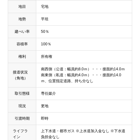
地目
宅地
地勢
平坦
建ぺい率
50％
容積率
100％
権利
所有権
南西側（公道：幅員約8.0ｍ）・・・接面約14.0ｍ
接道状況
南東側（私道：幅員約4.0ｍ）・・・接面約14.0
（角地）
ｍ、位置指定道路、持ち分なし
取引態様
専任媒介
現況
更地
引渡時期
即時
ライフラ
上下水道・都市ガス ※上水道加入金なし ※下水道
イン
負担金なし