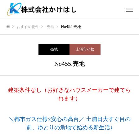
おすすめ物件
売地
No455.売地
ホーム
売地
土浦市小松
No455.売地
建築条件なし（お好きなハウスメーカーで建てら
れます）
＼都市ガス仕様×安心の高台／ 土浦日大すぐ目の
前、ゆとりの角地で始める新生活♪