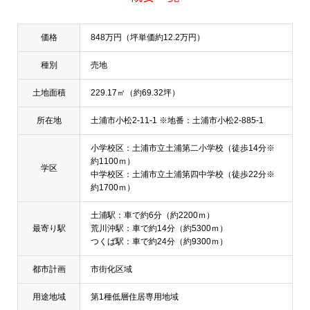
価格
848万円（坪単価約12.2万円）
種別
売地
土地面積
229.17㎡（約69.32坪）
所在地
土浦市小松2-11-1 ※地番：土浦市小松2-885-1
小学校区：土浦市立土浦第二小学校（徒歩14分※
約1100ｍ）
学区
中学校区：土浦市立土浦第四中学校（徒歩22分※
約1700ｍ）
土浦駅：車で約6分（約2200ｍ）
最寄り駅
荒川沖駅：車で約14分（約5300ｍ）
つくば駅：車で約24分（約9300ｍ）
都市計画
市街化区域
用途地域
第1種低層住居専用地域