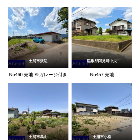
土浦市沢辺
稲敷郡阿見町中央
No460.売地 ※ガレージ付き
No457.売地
土浦市烏山
土浦市小松