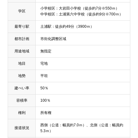
小学校区：大岩田小学校（徒歩約7分※550ｍ）
学区
中学校区：土浦第六中学校（徒歩約9分※700ｍ）
最寄り駅
土浦駅：徒歩約49分（3900ｍ）
都市計画
市街化調整区域
用途地域
無指定
地目
宅地
地勢
平坦
建ぺい率
50％
容積率
100％
権利
所有権
西側（公道：幅員約7.0ｍ）、北側（公道：幅員約
接道状況
5.3ｍ）