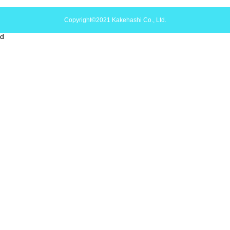
Copyright©2021 Kakehashi Co., Ltd.
d