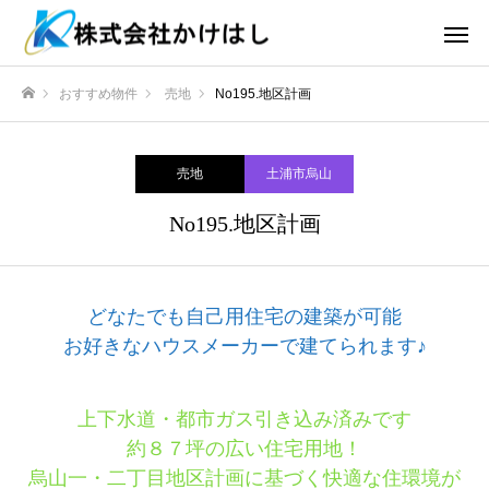
おすすめ物件
売地
No195.地区計画
ホーム
売地
土浦市烏山
No195.地区計画
どなたでも自己用住宅の建築が可能
お好きなハウスメーカーで建てられます♪
上下水道・都市ガス引き込み済みです
約８７坪の広い住宅用地！
烏山一・二丁目地区計画に基づく快適な住環境が