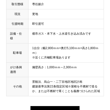
取引態様
専任媒介
現況
更地
引渡時期
即引渡可
設備・仕
都市ガス・本下水・上水道引き込み済みです
様
1台分（幅2,800ｍｍ×奥行5,100ｍｍ×高さ1,800ｍ
駐車場
ｍ）
※近くに月極駐車場あります
がけ条例
擁壁高さ：1,000ｍｍ～2,300ｍｍ
適用
景観法、烏山一・二丁目地区地区計画
その他
建築基準法第22条指定区域※屋根を不燃材で造る
か、または不燃材で葺くことを義務づけられた区域