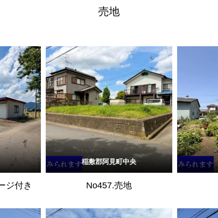
売地
稲敷郡阿見町中央
レージ付き
No457.売地