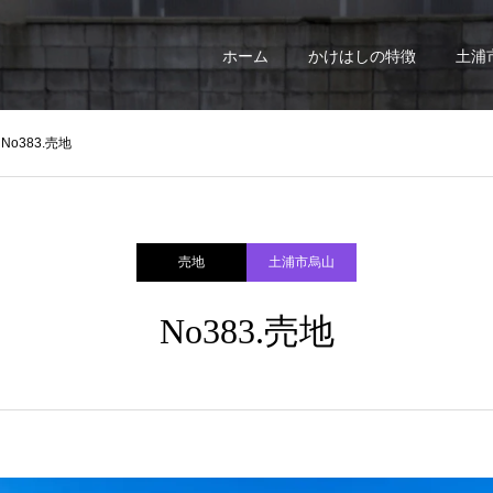
ホーム
かけはしの特徴
土浦
No383.売地
売地
土浦市烏山
No383.売地