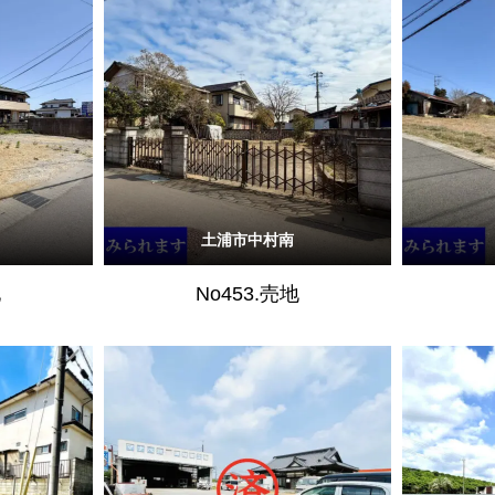
土浦市中村南
地
No453.売地