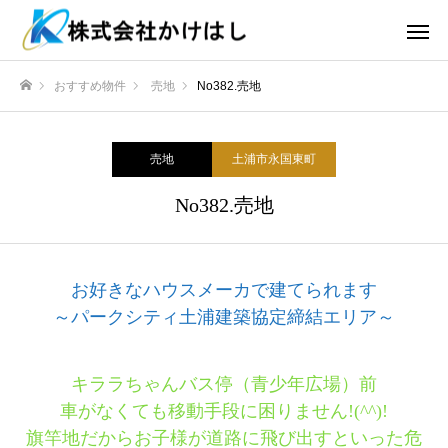
おすすめ物件
売地
No382.売地
ホーム
売地
土浦市永国東町
No382.売地
お好きなハウスメーカで建てられます
～パークシティ土浦建築協定締結エリア～
キララちゃんバス停（青少年広場）前
車がなくても移動手段に困りません!(^^)!
旗竿地だからお子様が道路に飛び出すといった危