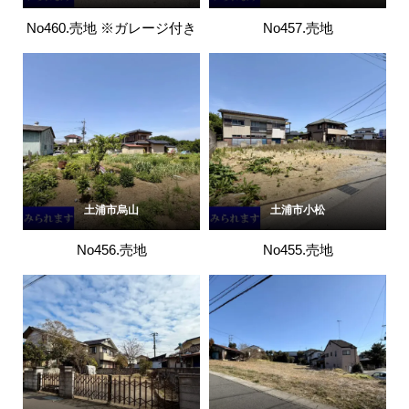
No460.売地 ※ガレージ付き
No457.売地
土浦市烏山
土浦市小松
No456.売地
No455.売地