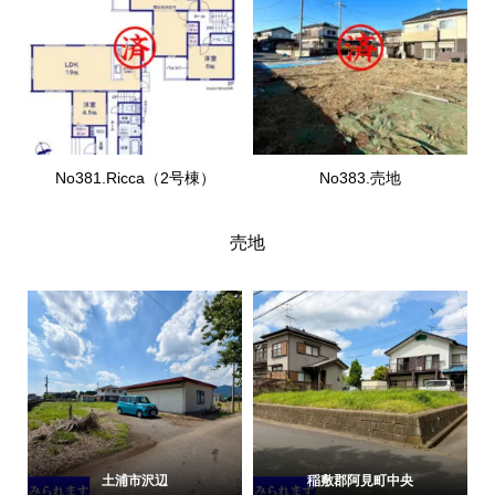
No381.Ricca（2号棟）
No383.売地
売地
土浦市沢辺
稲敷郡阿見町中央