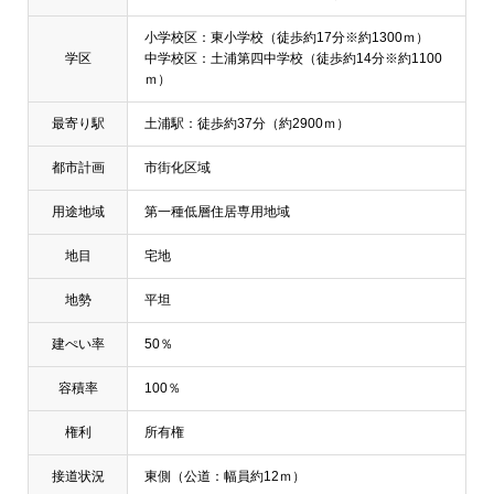
小学校区：東小学校（徒歩約17分※約1300ｍ）
学区
中学校区：土浦第四中学校（徒歩約14分※約1100
ｍ）
最寄り駅
土浦駅：徒歩約37分（約2900ｍ）
都市計画
市街化区域
用途地域
第一種低層住居専用地域
地目
宅地
地勢
平坦
建ぺい率
50％
容積率
100％
権利
所有権
接道状況
東側（公道：幅員約12ｍ）