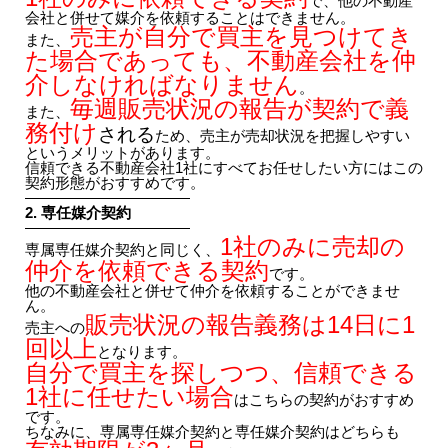
で、他の不動産
会社と併せて媒介を依頼することはできません。
売主が自分で買主を見つけてき
また、
た場合であっても、不動産会社を仲
介しなければなりません
。
毎週販売状況の報告
が契約で義
また、
務付け
される
ため、売主が売却状況を把握しやすい
というメリットがあります。
信頼できる不動産会社1社にすべてお任せしたい方にはこの
契約形態がおすすめです。
———————————
2. 専任媒介契約
———————————
1社のみに売却の
専属専任媒介契約と同じく、
仲介を依頼できる契約
です。
他の不動産会社と併せて仲介を依頼することができませ
ん。
販売状況の報告義務は14日に1
売主への
回以上
となります。
自分で買主を探しつつ、信頼できる
1社に任せたい場合
はこちらの契約がおすすめ
です。
ちなみに、専属専任媒介契約と専任媒介契約はどちらも