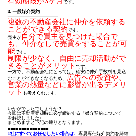
有効期限が3ヶ月
です。
———————————
3. 一般媒介契約
———————————
複数の不動産会社に仲介を依頼する
ことができる契約
です。
自分で買主を見つけた場合で
売主が
も、仲介なしで売買をすることが可
能
です。
制限が少なく、自由に売却活動がで
きることがメリット
です。
一方で、不動産会社にとっては、確実に仲介手数料を見込
広告への投資や、
むことができなくなるため、
営業の熱量などに影響が出るデメリ
ット
も考えられます。
いかがでしたでしょうか？
今回は不動産売却時に必ず締結する「媒介契約について」
を解説しました♪
まとめますと下記の通りとなります。
■■■■■■■■■■■■■■■
1社にすべてお任せしたい場合は、
専属専任媒介契約
を締結