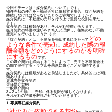
今回のテーマは「媒介契約について」です。
物件売却の仲介を不動産会社に依頼する場合、媒介契約を
締結しなければならないことをご存知でしょうか？
媒介契約は、不動産の売却を行う上で重要な役割を果たし
ます。
媒介契約には種類があり、それぞれ特徴があります。
媒介契約の特徴や違いをきちんと理解し、後悔のない不動
産売却を行いましょう(^_-)-☆
どの
「媒介契約」とは、不動産を売却するにあたって
ような条件で売却
成約した際の報
し、
酬金額をどのようにするのかを明確
にするもの
です。
この媒介契約を締結することによって、売主と不動産会社
の間で発生するトラブルを未然に防ぐことが期待できま
す。
媒介契約には種類があると前述しましたが、具体的には3種
類あります。
専属専任媒介契約
専任媒介契約
一般媒介契約
3→2→1の順に、売却に係る制限が厳しくなります。
それぞれの特徴を解説させていただきます。
———————————
1. 専属専任媒介契約
———————————
1社のみに依頼できる契約