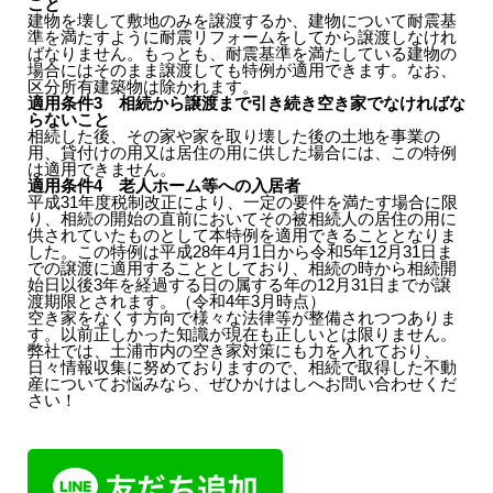
こと
建物を壊して敷地のみを譲渡するか、建物について耐震基
準を満たすように耐震リフォームをしてから譲渡しなけれ
ばなりません。もっとも、耐震基準を満たしている建物の
場合にはそのまま譲渡しても特例が適用できます。なお、
区分所有建築物は除かれます。
適用条件3
相続から譲渡まで引き続き空き家でなければな
らないこと
相続した後、その家や家を取り壊した後の土地を事業の
用、貸付けの用又は居住の用に供した場合には、この特例
は適用できません。
適用条件4
老人ホーム等への入居者
平成31年度税制改正により、一定の要件を満たす場合に限
り、相続の開始の直前においてその被相続人の居住の用に
供されていたものとして本特例を適用できることとなりま
した。この特例は平成28年4月1日から令和5年12月31日ま
での譲渡に適用することとしており、相続の時から相続開
始日以後3年を経過する日の属する年の12月31日までが譲
渡期限とされます。（令和4年3月時点）
空き家をなくす方向で様々な法律等が整備されつつありま
す。以前正しかった知識が現在も正しいとは限りません。
弊社では、土浦市内の空き家対策にも力を入れており、
日々情報収集に努めておりますので、相続で取得した不動
産についてお悩みなら、ぜひかけはしへお問い合わせくだ
さい！