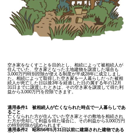
空き家をなくすことを目的とし、相続によって被相続人が
住んでいた、空き家となった土地建物を譲渡した場合も
3,000万円特別控除が使える制度が平成28年に成立しまし
た。相続によって取得した空き家を一人暮らしだった被相
続人が死亡した日以後3年を経過した日の属する年の12月
31日までに譲渡したときは、その空き家を譲渡して得た利
益から3,000万円を控除できます。
適用条件1 被相続人が亡くなられた時点で一人暮らしであ
ること
亡くなられた方が住んでいた空き家とその敷地を相続され
た方が売却して利益を得た場合に、その利益から3,000万円
の特別控除が認められます。
適用条件2
昭和56年5月31日以前に建築された建物である