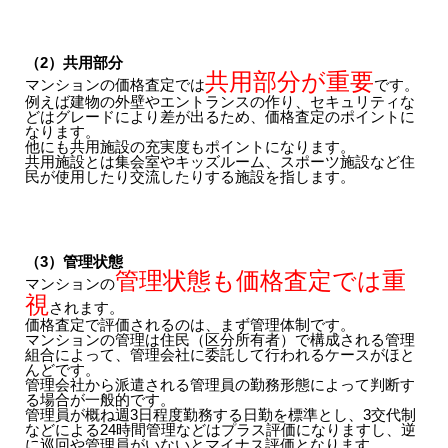
（2）共用部分
共用部分が重要
マンションの価格査定では
です。
例えば建物の外壁やエントランスの作り、セキュリティな
どはグレードにより差が出るため、価格査定のポイントに
なります。
他にも共用施設の充実度もポイントになります。
共用施設とは集会室やキッズルーム、スポーツ施設など住
民が使用したり交流したりする施設を指します。
（3）管理状態
管理状態も価格査定では重
マンションの
視
されます。
価格査定で評価されるのは、まず管理体制です。
マンションの管理は住民（区分所有者）で構成される管理
組合によって、管理会社に委託して行われるケースがほと
んどです。
管理会社から派遣される管理員の勤務形態によって判断す
る場合が一般的です。
管理員が概ね週3日程度勤務する日勤を標準とし、3交代制
などによる24時間管理などはプラス評価になりますし、逆
に巡回や管理員がいないとマイナス評価となります。