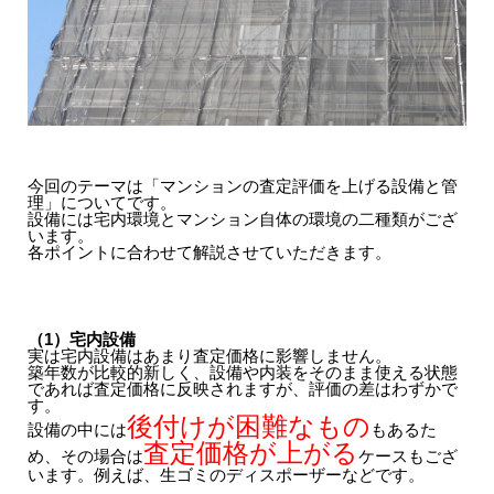
今回のテーマは「マンションの査定評価を上げる設備と管
理」についてです。
設備には宅内環境とマンション自体の環境の二種類がござ
います。
各ポイントに合わせて解説させていただきます。
（1）宅内設備
実は宅内設備はあまり査定価格に影響しません。
築年数が比較的新しく、設備や内装をそのまま使える状態
であれば査定価格に反映されますが、評価の差はわずかで
す。
後付けが困難なもの
設備の中には
もあるた
査定価格が上がる
め、その場合は
ケースもござ
います。例えば、生ゴミのディスポーザーなどです。