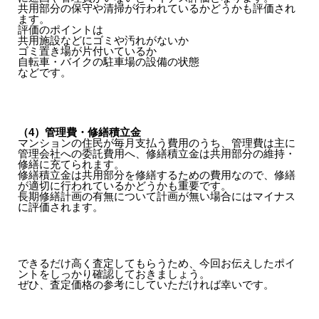
共用部分の保守や清掃が行われているかどうかも評価され
ます。
評価のポイントは
共用施設などにゴミや汚れがないか
ゴミ置き場が片付いているか
自転車・バイクの駐車場の設備の状態
などです。
（4）管理費・修繕積立金
マンションの住民が毎月支払う費用のうち、管理費は主に
管理会社への委託費用へ、修繕積立金は共用部分の維持・
修繕に充てられます。
修繕積立金は共用部分を修繕するための費用なので、修繕
が適切に行われているかどうかも重要です。
長期修繕計画の有無について計画が無い場合にはマイナス
に評価されます。
できるだけ高く査定してもらうため、今回お伝えしたポイ
ントをしっかり確認しておきましょう。
ぜひ、査定価格の参考にしていただければ幸いです。