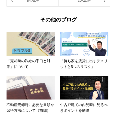
前の記事
次の記事
その他のブログ
「売却時の詐欺の手口と対
「持ち家を賃貸に出すデメリ
策」について
ットと5つのリスク」
不動産売却時に必要な書類や
中古戸建ての内見時に見るべ
習得方法について（前編）
きポイントを解説