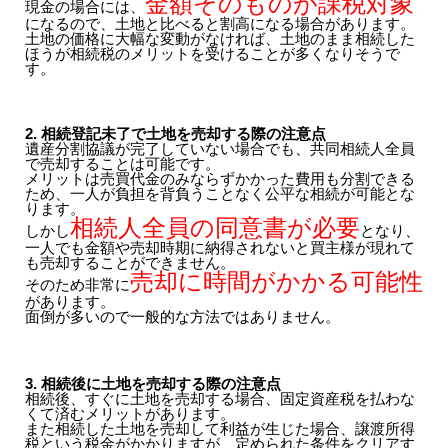
金額そのものが課税対象
現金の場合には、
になるので、土地と比べると割高になる場合があります。
土地の価格に大幅な変動がなければ、土地のまま相続した
ほうが相続税のメリットを受けることが多くなりそうで
す。
2. 相続登記未了で土地を売却する際の注意点
遺産分割協議が完了していない場合でも、共同相続人全員
で売却することは可能です。
メリットは売買代金のみならずかかった費用も分割できる
ため、一人が負担を背負うことなく公平な相続が可能とな
ります。
相続人全員の同意書が必要
しかし
となり、
一人でも金額や売却時期に納得されないと買主様が現れて
も売却することができません。
売却に時間がかかる可能性
そのため非常に
があります。
面倒が多いので一般的な方法ではありません。
3. 相続後に土地を売却する際の注意点
相続後、すぐに土地を売却する場合、固定資産税を払わな
くて済むメリットがあります。
また相続した土地を売却して利益が生じた場合、譲渡所得
税という税金がかかりますが、定められた条件をクリアす