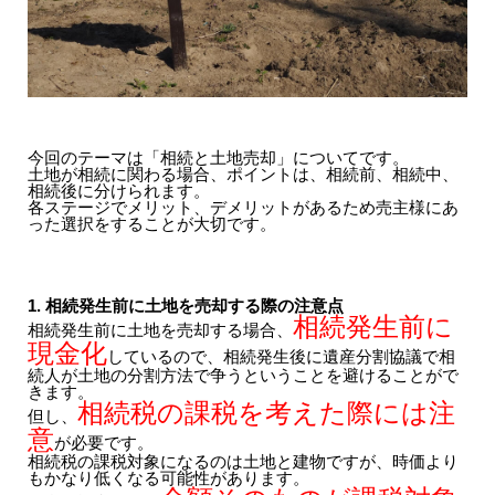
今回のテーマは「相続と土地売却」についてです。
土地が相続に関わる場合、ポイントは、相続前、相続中、
相続後に分けられます。
各ステージでメリット、デメリットがあるため売主様にあ
った選択をすることが大切です。
1. 相続発生前に土地を売却する際の注意点
相続発生前に
相続発生前に土地を売却する場合、
現金化
しているので、相続発生後に遺産分割協議で相
続人が土地の分割方法で争うということを避けることがで
きます。
相続税の課税を考えた際には注
但し、
意
が必要です。
相続税の課税対象になるのは土地と建物ですが、時価より
もかなり低くなる可能性があります。